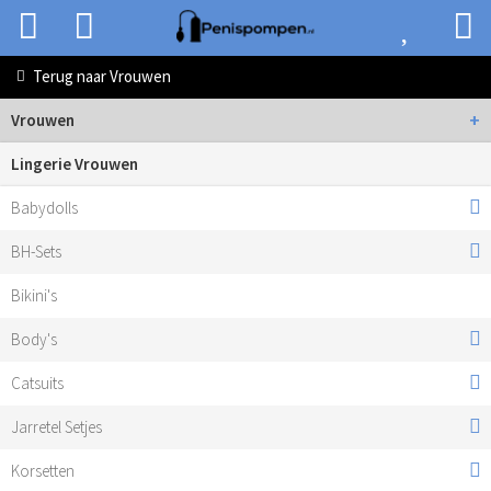
Terug naar
Vrouwen
+
Vrouwen
Lingerie Vrouwen
Babydolls
BH-Sets
Bikini's
Body's
Catsuits
Jarretel Setjes
Korsetten