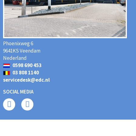
Phoenixweg 6
9641KS Veendam
Nederland
0598 690 453
03 808 1140
servicedesk@edc.nl
SOCIAL MEDIA