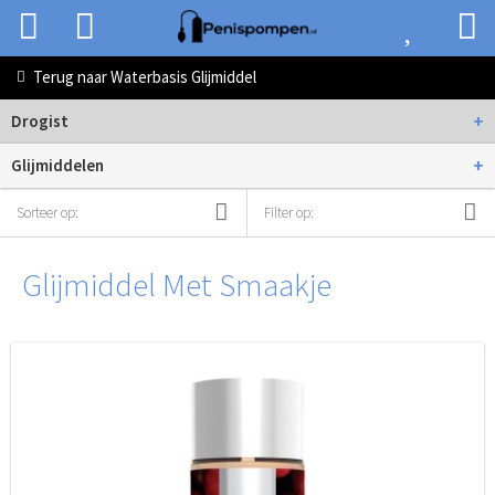
Terug naar
Waterbasis Glijmiddel
+
Drogist
+
Glijmiddelen
Sorteer op:
Filter op:
Glijmiddel Met Smaakje